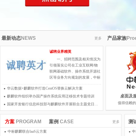
最新动态
NEWS
产品家族
Pro
更多
诚聘业界精英
一、招聘范围及相关情况为
引领落实公司在工业互联网/物
联网基础软件、操作系统开源社
区等业务方向规划的发展，中标
软件现面向全球公开诚聘国际化
华云数据×麒麟软件打造CentOS替换云解决方案
高端人才若干名。工作地点：上
海、北京、天津等地。二、岗位
桌面及
麒麟软件组织举办国产操作系统应用迁移技术专题培训
需求及任职资格条件（一）岗位
值得信赖的
国家开发银行信息科技部与麒麟软件开展联合主题党日活动
需求1、首席科学家：协助总经
理规划公司的相关业务领域发展
路线，组织制定和实施重大产品
方案
PROGRAM
案例
CASE
测
更多
技术决策和方案，实现公司的产
中标麒麟联合IaaS云方案
中
品技术创新目标；负责核心关键