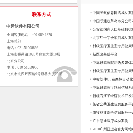
> 中国民航信息网络成功案
联系方式
> 中国联通葫芦岛市分公司
中标软件有限公司
> 公安部国家人口基础数
全国客服电话：400-089-1870
> 北京红十字会项目成功案
上海总部
> 村级医疗卫生室专用健康
电话：021-51098866
上海市番禺路1028号数娱大厦10层
> 新医改基础平台
北京分公司
> 中标麒麟医院床边多媒
电话：010-51659955
> 村级医疗卫生室专用健
北京市北四环西路9号银谷大厦20层
> 中标软件OS在商标自动
> 中标麒麟医疗终端信息系
> 新疆石河子经济技术开
> 某省公共卫生信息服务平
> 农牧林业综合信息服务平
> 广东慧通医疗成功案例
> 2010广州亚运会官方网