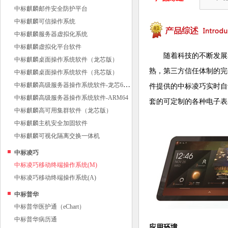
中标麒麟邮件安全防护平台
中标麒麟可信操作系统
中标麒麟服务器虚拟化系统
中标麒麟虚拟化平台软件
随着科技的不断发展
中标麒麟桌面操作系统软件（龙芯版）
熟，第三方信任体制的完
中标麒麟桌面操作系统软件（兆芯版）
中
标麒麟高级服务器操作系统软件-龙芯64位
件提供的中标凌巧实时自
中标麒麟高级服务器操作系统软件-ARM64
套的可定制的各种电子表
中标麒麟高可用集群软件（龙芯版）
中标麒麟主机安全加固软件
中标麒麟可视化隔离交换一体机
中标凌巧
中标凌巧移动终端操作系统(M)
中标凌巧移动终端操作系统(A)
中标普华
中标普华医护通（eChart）
中标普华病历通
应用环境