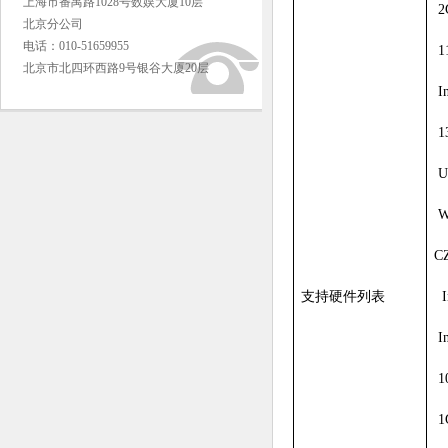
上海市番禺路1028号数娱大厦10层
2
北京分公司
电话：010-51659955
1
北京市北四环西路9号银谷大厦20层
I
1
U
Wi
C
支持硬件列表
I
I
1
1