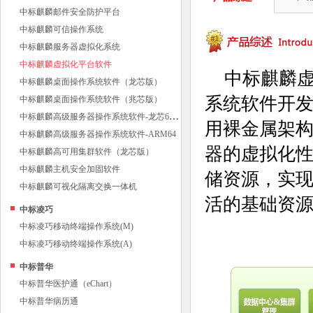
中标麒麟邮件安全防护平台
中标麒麟可信操作系统
中标麒麟服务器虚拟化系统
中标麒麟虚拟化平台软件
中标麒麟
中标麒麟桌面操作系统软件（龙芯版）
系统软件开
中标麒麟桌面操作系统软件（兆芯版）
中
标麒麟高级服务器操作系统软件-龙芯64位
用裸金属架
中标麒麟高级服务器操作系统软件-ARM64
器的虚拟化
中标麒麟高可用集群软件（龙芯版）
中标麒麟主机安全加固软件
储资源，实
中标麒麟可视化隔离交换一体机
活的基础资
中标凌巧
中标凌巧移动终端操作系统(M)
中标凌巧移动终端操作系统(A)
中标普华
中标普华医护通（eChart）
中标普华病历通