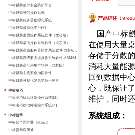
中标麒麟邮件安全防护平台
中标麒麟可信操作系统
中标麒麟服务器虚拟化系统
中标麒麟虚拟化平台软件
国产中标
中标麒麟桌面操作系统软件（龙芯版）
在使用大量桌
中标麒麟桌面操作系统软件（兆芯版）
中
标麒麟高级服务器操作系统软件-龙芯64位
存储于分散的
中标麒麟高级服务器操作系统软件-ARM64
消耗大量能
中标麒麟高可用集群软件（龙芯版）
中标麒麟主机安全加固软件
回到数据中
中标麒麟可视化隔离交换一体机
心，既保证
中标凌巧
维护，同时
中标凌巧移动终端操作系统(M)
中标凌巧移动终端操作系统(A)
系统组成：
中标普华
中标普华医护通（eChart）
中标普华病历通