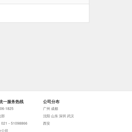
统一服务热线
公司分布
706-1825
广州 成都
总部
沈阳 山东 深圳 武汉
021－51098866
西安
分公司