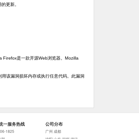
用的更新。
lla Firefox是一款开源Web浏览器。Mozilla 
漏洞。攻击者可利用该漏洞损坏内存或执行任意代码。此漏洞
统一服务热线
公司分布
706-1825
广州 成都
总部
沈阳 山东 深圳 武汉