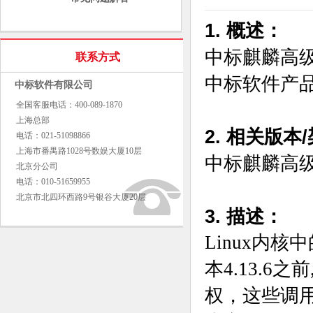
1. 概述：
中标麒麟高级
联系方式
中标软件产
中标软件有限公司
全国客服电话：400-089-1870
上海总部
2. 相关版本
电话：021-51098866
上海市番禺路1028号数娱大厦10层
中标麒麟高级
北京分公司
电话：010-51659955
北京市北四环西路9号银谷大厦20层
3. 描述：
Linux内核中的'
本4.13.6之前
权，这些调用触