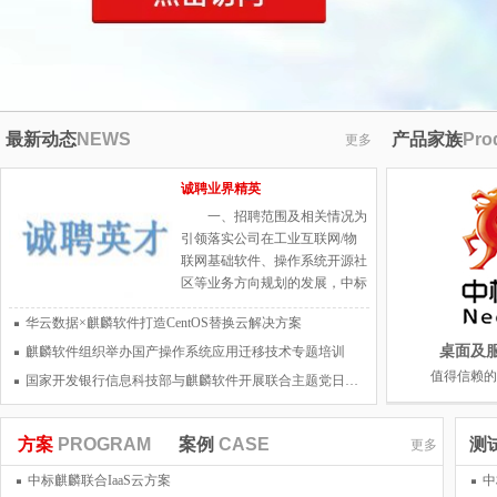
最新动态
NEWS
产品家族
Pro
更多
诚聘业界精英
一、招聘范围及相关情况为
引领落实公司在工业互联网/物
联网基础软件、操作系统开源社
区等业务方向规划的发展，中标
软件现面向全球公开诚聘国际化
华云数据×麒麟软件打造CentOS替换云解决方案
高端人才若干名。工作地点：上
海、北京、天津等地。二、岗位
桌面及
麒麟软件组织举办国产操作系统应用迁移技术专题培训
需求及任职资格条件（一）岗位
值得信赖的
国家开发银行信息科技部与麒麟软件开展联合主题党日活动
需求1、首席科学家：协助总经
理规划公司的相关业务领域发展
路线，组织制定和实施重大产品
方案
PROGRAM
案例
CASE
测
更多
技术决策和方案，实现公司的产
中标麒麟联合IaaS云方案
中
品技术创新目标；负责核心关键