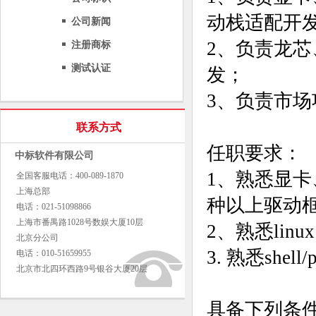
动栈适配开
公司新闻
2、负责龙芯
注册商标
测试认证
发；
3、负责市
联系方式
任职要求：
中标软件有限公司
1、熟悉显
全国客服电话：400-089-1870
上海总部
种以上驱动
电话：021-51098866
上海市番禺路1028号数娱大厦10层
2、熟悉linu
北京分公司
3. 熟悉she
电话：010-51659955
北京市北四环西路9号银谷大厦20层
具备下列条