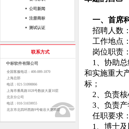
公司新闻
一、首席
注册商标
测试认证
招聘人数：
工作地点
岗位职责
联系方式
1、协助
中标软件有限公司
和实施重大
全国客服电话：400-089-1870
上海总部
标；
电话：021-51098866
上海市番禺路1028号数娱大厦10层
2、负责
北京分公司
3、负责
电话：010-51659955
北京市北四环西路9号银谷大厦20层
任职要求
1、博士