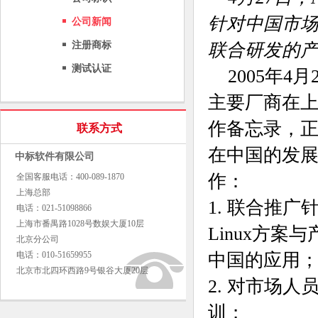
针对中国市
公司新闻
注册商标
联合研发的
测试认证
2005年4月
主要厂商在上
作备忘录，正式
联系方式
在中国的发
中标软件有限公司
作：
全国客服电话：400-089-1870
上海总部
1. 联合推
电话：021-51098866
上海市番禺路1028号数娱大厦10层
Linux方案
北京分公司
电话：010-51659955
中国的应用
北京市北四环西路9号银谷大厦20层
2. 对市场
训；