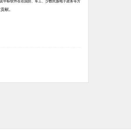
及中标软件在在国防、军工、少数民族电子政务等方
做贡献。
）