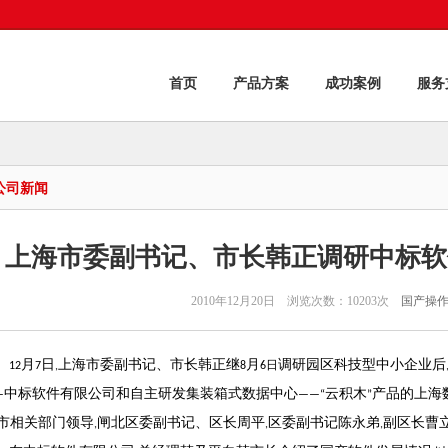
首页
产品方案
成功案例
服务
公司新闻
上海市委副书记、市长韩正调研中标软
2010年12月20日 浏览次数：10203次
国产操
月
日
上海市委副书记、市长韩正继
月
调研园区科技型中小企业后
12
7
,
8
6日
中标软件有限公司和自主研发集装箱式数据中心
云积木
产品的上海
—
——“
”
市相关部门领导
闸北区委副书记、区长周平
区委副书记陈永弟
副区长曹
,
,
,