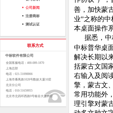
”
公司新闻
善，加快蒙
注册商标
业”之称的
测试认证
本桌面操作
据悉，中标
联系方式
中标普华桌
解决长期以
中标软件有限公司
全国客服电话：400-089-1870
括蒙古文国
上海总部
右输入及阅
电话：021-51098866
上海市番禺路1028号数娱大厦10层
擎，蒙古文
北京分公司
电话：010-51659955
常用功能外
北京市北四环西路9号银谷大厦20层
理引擎对蒙