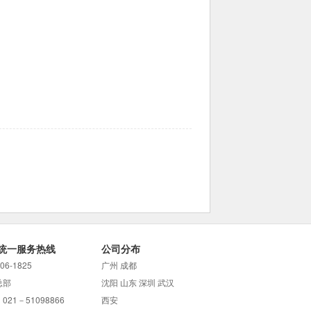
统一服务热线
公司分布
706-1825
广州 成都
总部
沈阳 山东 深圳 武汉
021－51098866
西安