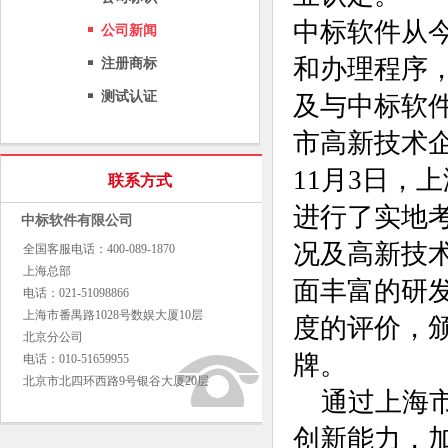
中标软件从
公司新闻
和办理程序
注册商标
测试认证
及与中标软
市高新技术
11月3日，
联系方式
进行了实地
中标软件有限公司
况及高新技
全国客服电话：400-089-1870
上海总部
面丰富的研
电话：021-51098866
上海市番禺路1028号数娱大厦10层
度的评价，
北京分公司
牌。
电话：010-51659955
北京市北四环西路9号银谷大厦20层
通过上海市
创新能力，