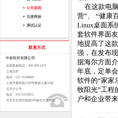
在这款电脑中
公司新闻
营”、 “健
注册商标
Linux桌
测试认证
套软件界面
地提高了这
联系方式
强，在发布
中标软件有限公司
据海尔方面介
全国客服电话：400-089-1870
年底，定单
上海总部
电话：021-51098866
软件的“家家
上海市番禺路1028号数娱大厦10层
牧阳光”工程
北京分公司
电话：010-51659955
户和企业带来
北京市北四环西路9号银谷大厦20层