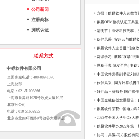
公司新闻
> 喜报！麒麟软件入选教
注册商标
> 麒麟OEM整机认证工具
测试认证
> 清明节丨缅怀科技先驱
> 伙伴风采 | 安超云与麒
> 麒麟软件入选首批“信创
联系方式
> 网课学习 | 麒麟“在场”很
> 厚积于典 薄发至光 | 专访
中标软件有限公司
> 中国软件党委副书记刘
全国客服电话：400-089-1870
> 伙伴风采 | 同方计算机
上海总部
电话：021-51098866
> 好产品 + 好服务 国产
上海市番禺路1028号数娱大厦10层
> 中国金融信创发展报告：麒
北京分公司
> 麒麟软件荣获中国电力
电话：010-51659955
> 2022年全国大学生OS
北京市北四环西路9号银谷大厦20层
> 麒麟软件举办2022年第
> 协同，共赢-同方股份